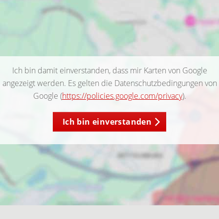
Ich bin damit einverstanden, dass mir Karten von Google
angezeigt werden. Es gelten die Datenschutzbedingungen von
Google (
https://policies.google.com/privacy
).
Ich bin einverstanden