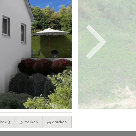
ock (
)
merken
drucken