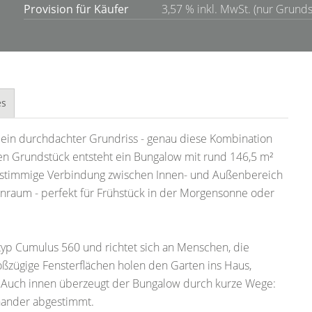
Provision für Käufer
3,57 % inkl. MwSt. (nur Grunds
es
 ein durchdachter Grundriss - genau diese Kombination
ßen Grundstück entsteht ein Bungalow mit rund 146,5 m²
e stimmige Verbindung zwischen Innen- und Außenbereich
hnraum - perfekt für Frühstück in der Morgensonne oder
yp Cumulus 560 und richtet sich an Menschen, die
ßzügige Fensterflächen holen den Garten ins Haus,
t. Auch innen überzeugt der Bungalow durch kurze Wege:
nander abgestimmt.