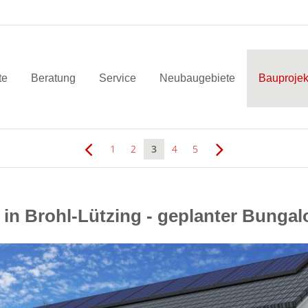
te
Beratung
Service
Neubaugebiete
Bauprojek
1
2
3
4
5
in Brohl-Lützing - geplanter Bungal