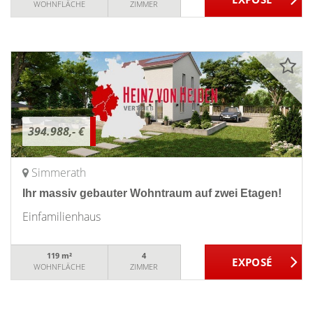
WOHNFLÄCHE
ZIMMER
394.988,- €
Simmerath
Ihr massiv gebauter Wohntraum auf zwei Etagen!
Einfamilienhaus
119 m²
4
WOHNFLÄCHE
ZIMMER