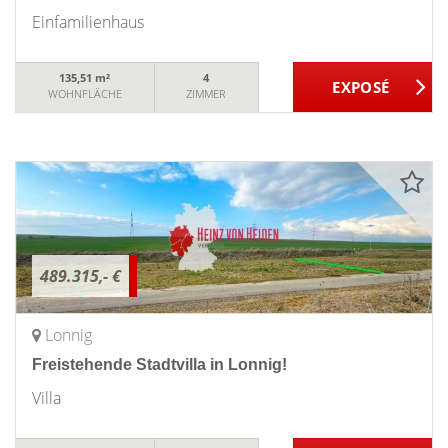
Einfamilienhaus
135,51 m²
4
WOHNFLÄCHE
ZIMMER
489.315,- €
Lonnig
Freistehende Stadtvilla in Lonnig!
Villa