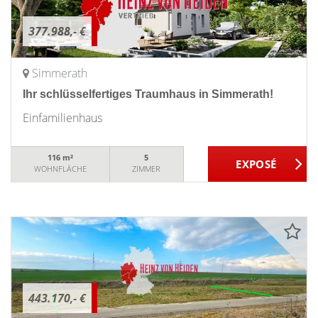
377.988,- €
Simmerath
Ihr schlüsselfertiges Traumhaus in Simmerath!
Einfamilienhaus
116 m²
5
WOHNFLÄCHE
ZIMMER
443.170,- €