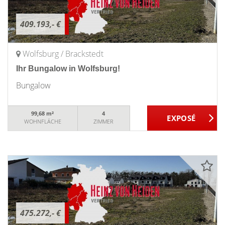
409.193,- €
Wolfsburg / Brackstedt
Ihr Bungalow in Wolfsburg!
Bungalow
99,68 m²
4
WOHNFLÄCHE
ZIMMER
475.272,- €