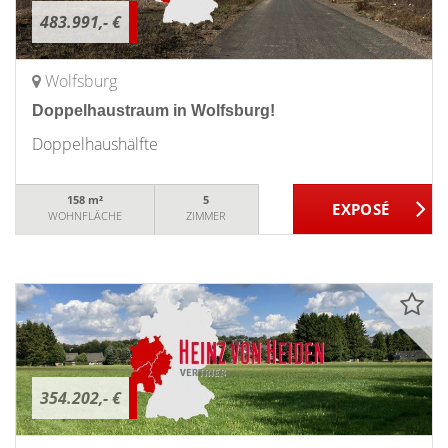
483.991,- €
Wolfsburg
Doppelhaustraum in Wolfsburg!
Doppelhaushälfte
158 m²
5
WOHNFLÄCHE
ZIMMER
354.202,- €