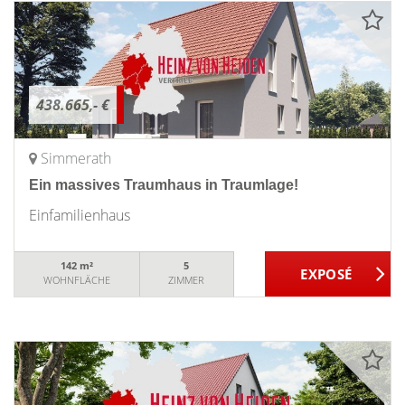
438.665,- €
Simmerath
Ein massives Traumhaus in Traumlage!
Einfamilienhaus
142 m²
5
WOHNFLÄCHE
ZIMMER