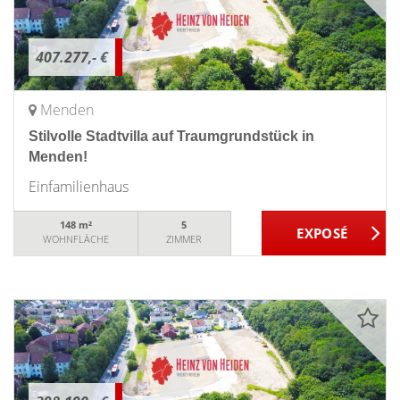
407.277,- €
Menden
Stilvolle Stadtvilla auf Traumgrundstück in
Menden!
Einfamilienhaus
148 m²
5
WOHNFLÄCHE
ZIMMER