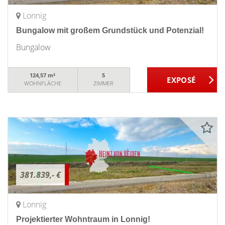
Lonnig
Bungalow mit großem Grundstück und Potenzial!
Bungalow
124,57 m²
5
WOHNFLÄCHE
ZIMMER
381.839,- €
Lonnig
Projektierter Wohntraum in Lonnig!