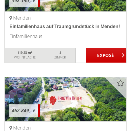
398.190,- €
Menden
Einfamilienhaus auf Traumgrundstück in Menden!
Einfamilienhaus
119,23 m²
4
WOHNFLÄCHE
ZIMMER
462.849,- €
Menden