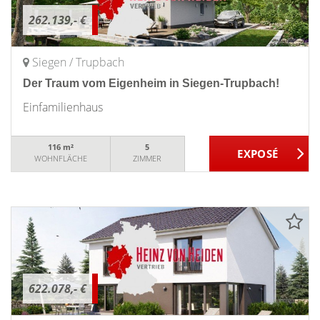
262.139,- €
Siegen / Trupbach
Der Traum vom Eigenheim in Siegen-Trupbach!
Einfamilienhaus
116 m²
5
WOHNFLÄCHE
ZIMMER
622.078,- €