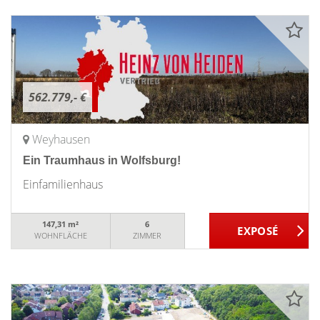
562.779,- €
Weyhausen
Ein Traumhaus in Wolfsburg!
Einfamilienhaus
147,31 m²
6
WOHNFLÄCHE
ZIMMER