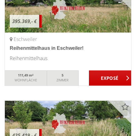
395.369,- €
Eschweiler
Reihenmittelhaus in Eschweiler!
Reihenmittelhaus
111,49 m²
5
WOHNFLÄCHE
ZIMMER
425.419,- €