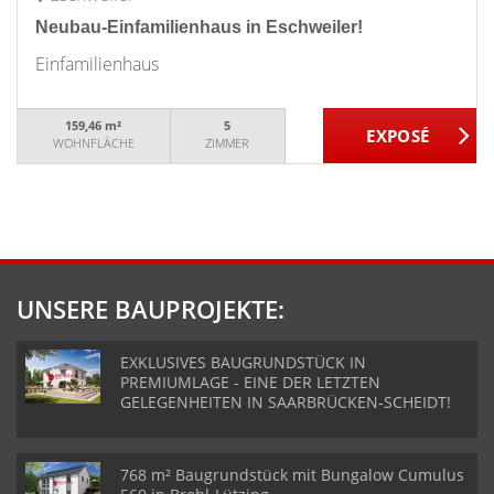
Neubau-Einfamilienhaus in Eschweiler!
Einfamilienhaus
159,46 m²
5
WOHNFLÄCHE
ZIMMER
UNSERE BAUPROJEKTE:
EXKLUSIVES BAUGRUNDSTÜCK IN
PREMIUMLAGE - EINE DER LETZTEN
GELEGENHEITEN IN SAARBRÜCKEN-SCHEIDT!
768 m² Baugrundstück mit Bungalow Cumulus