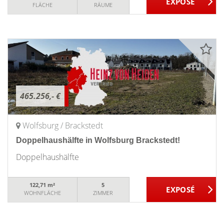
FLÄCHE
RÄUME
465.256,- €
Wolfsburg / Brackstedt
Doppelhaushälfte in Wolfsburg Brackstedt!
Doppelhaushälfte
122,71 m²
5
WOHNFLÄCHE
ZIMMER