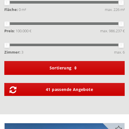
Fläche:
0 m²
max. 226 m²
Preis:
100.000 €
max. 986.237 €
Zimmer:
3
max. 6
Sortierung
41 passende Angebote