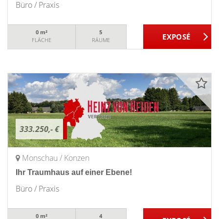
Büro / Praxis
0 m²
5
FLÄCHE
RÄUME
333.250,- €
Monschau / Konzen
Ihr Traumhaus auf einer Ebene!
Büro / Praxis
0 m²
4