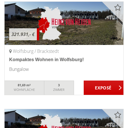
321.931,- €
Wolfsburg / Brackstedt
Kompaktes Wohnen in Wolfsburg!
Bungalow
81,69 m²
3
WOHNFLÄCHE
ZIMMER