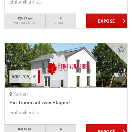
Einfamilienhaus
125,99 m²
5
WOHNFLÄCHE
ZIMMER
500.206,- €
Kamen
Ein Traum auf zwei Etagen!
Einfamilienhaus
160,10 m²
4