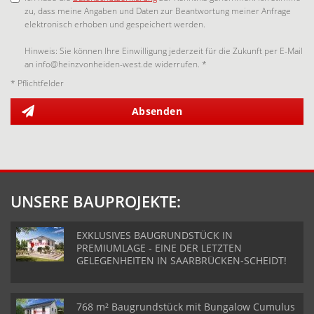
zu, dass meine Angaben und Daten zur Beantwortung meiner Anfrage
elektronisch erhoben und gespeichert werden.
Hinweis: Sie können Ihre Einwilligung jederzeit für die Zukunft per E-Mail
an info@heinzvonheiden-west.de widerrufen. *
* Pflichtfelder
Absenden
UNSERE BAUPROJEKTE:
EXKLUSIVES BAUGRUNDSTÜCK IN
PREMIUMLAGE - EINE DER LETZTEN
GELEGENHEITEN IN SAARBRÜCKEN-SCHEIDT!
768 m² Baugrundstück mit Bungalow Cumulus