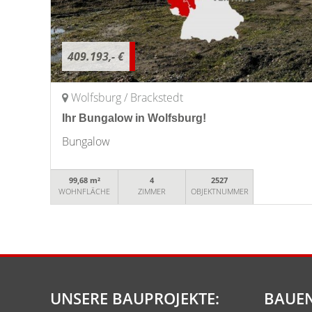
409.193,- €
Wolfsburg / Brackstedt
Ihr Bungalow in Wolfsburg!
Bungalow
99,68 m²
4
2527
WOHNFLÄCHE
ZIMMER
OBJEKTNUMMER
UNSERE BAUPROJEKTE:
BAUEN