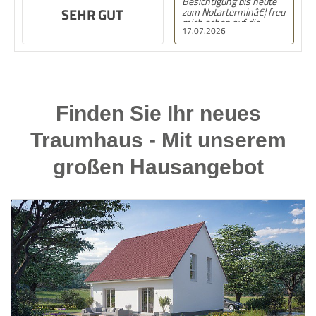
Besichtigung bis heute
SEHR GUT
zum Notarterminâ€¦ freu
mich schon auf die
17.07.2026
SchlÃ¼sselÃ¼bergabe.
Ganz groÃŸes
DankeschÃ¶n an Frau
Schmidt!
Finden Sie Ihr neues
Traumhaus - Mit unserem
großen Hausangebot