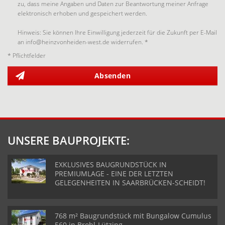
zu, dass meine Angaben und Daten zur Beantwortung meiner Anfrage
elektronisch erhoben und gespeichert werden.
Hinweis: Sie können Ihre Einwilligung jederzeit für die Zukunft per E-Mail
an info@heinzvonheiden-west.de widerrufen. *
* Pflichtfelder
Absenden
UNSERE BAUPROJEKTE:
EXKLUSIVES BAUGRUNDSTÜCK IN
PREMIUMLAGE - EINE DER LETZTEN
GELEGENHEITEN IN SAARBRÜCKEN-SCHEIDT!
768 m² Baugrundstück mit Bungalow Cumulus
560 in Brohl-Lützing