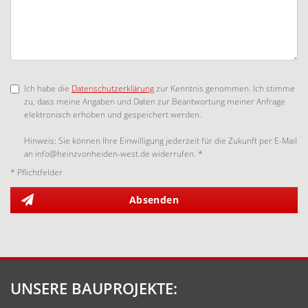
Ich habe die
Datenschutzerklärung
zur Kenntnis genommen. Ich stimme
zu, dass meine Angaben und Daten zur Beantwortung meiner Anfrage
elektronisch erhoben und gespeichert werden.
Hinweis: Sie können Ihre Einwilligung jederzeit für die Zukunft per E-Mail
an info@heinzvonheiden-west.de widerrufen. *
* Pflichtfelder
Absenden
UNSERE BAUPROJEKTE: