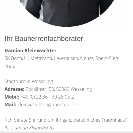
Ihr Bauherrenfachberater
Damian Kleinwächter
SK Bonn, LK Mettmann, Leverkusen, Neuss, Rhein-Sieg-
Kreis
Stadtbüro in Wesseling
Adresse:
Böcklinstr. 53, 50389 Wesseling
Mobil:
+49 (0) 22 36 - 30 28 05 2
Mail:
kleinwaechter@bonnbau.de
"Ich berate Sie rund um Ihr ganz persönliches Traumhaus!"
Ihr Damian Kleinwächter