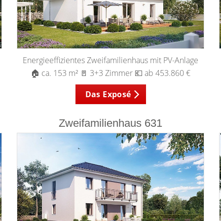
Energieeffizientes Zweifamilienhaus mit PV-Anlage
🏠 ca. 153 m² 🚪 3+3 Zimmer 💶 ab 453.860 €
Das Exposé
Zweifamilienhaus 631