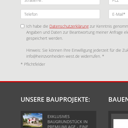
Ich habe die
Datenschutzerklärung
zur Kenntnis genomme
Angaben und Daten zur Beantwortung meiner Anfrage el
gespeichert werden.
Hinweis: Sie können Ihre Einwilligung jederzeit für die Zu
info@heinzvonheiden-west.de widerrufen. *
* Pflichtfelder
UNSERE BAUPROJEKTE:
BAUEN
EXKLUSIVES
BAUGRUNDSTÜCK IN
PREMIUMLAGE - EINE