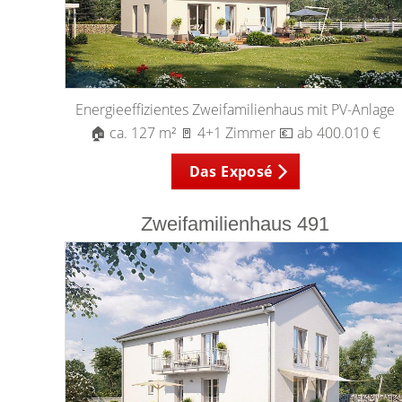
Energieeffizientes Zweifamilienhaus mit PV-Anlage
🏠 ca. 127 m² 🚪 4+1 Zimmer 💶 ab 400.010 €
Das Exposé
Zweifamilienhaus 491