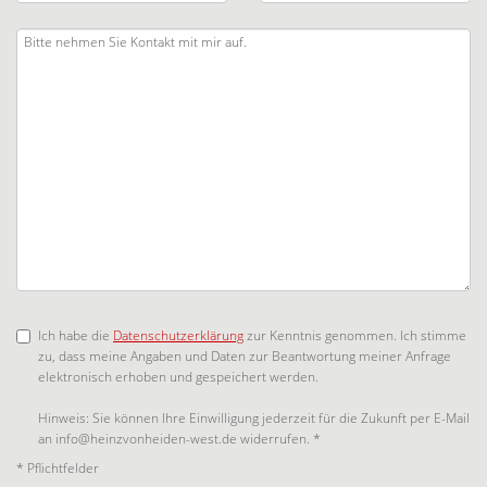
Ich habe die
Datenschutzerklärung
zur Kenntnis genommen. Ich stimme
zu, dass meine Angaben und Daten zur Beantwortung meiner Anfrage
elektronisch erhoben und gespeichert werden.
Hinweis: Sie können Ihre Einwilligung jederzeit für die Zukunft per E-Mail
an info@heinzvonheiden-west.de widerrufen. *
* Pflichtfelder