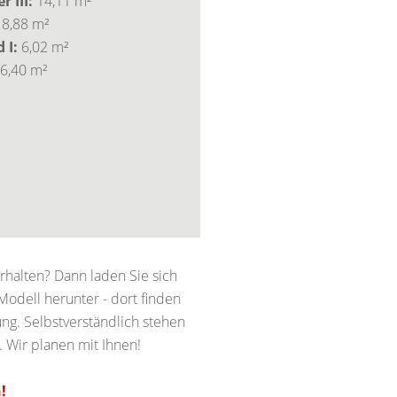
 III:
14,11 m²
:
8,88 m²
 I:
6,02 m²
6,40 m²
halten? Dann laden Sie sich
odell herunter - dort finden
ng. Selbstverständlich stehen
. Wir planen mit Ihnen!
!