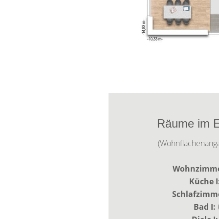
Räume im E
(Wohnflächenang
Wohnzimmer
Küche I
Schlafzimme
Bad I: