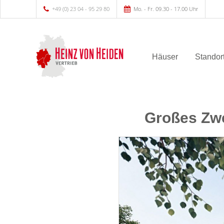
+49 (0) 23 04 - 95 29 80
Mo. - Fr. 09.30 - 17.00 Uhr
Häuser
Standor
Großes Zwe