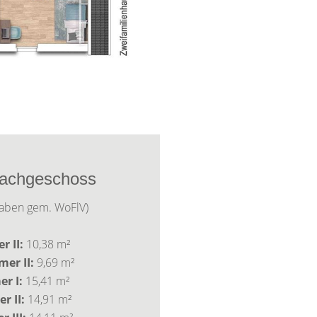
achgeschoss
aben gem. WoFlV)
r II:
10,38 m²
er II:
9,69 m²
r I:
15,41 m²
r II:
14,91 m²