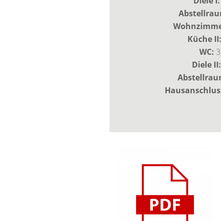
Diele I:
Abstellrau
Wohnzimmer
Küche II
WC:
3
Diele II:
Abstellrau
Hausanschlu