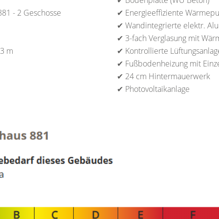
✔ Bodenplatte (WU Beton)
881 - 2 Geschosse
✔ Energieeffiziente Wärme
✔ Wandintegrierte elektr. Al
✔ 3-fach Verglasung mit Wär
33 m
✔ Kontrollierte Lüftungsanlag
✔ Fußbodenheizung mit Einz
✔ 24 cm Hintermauerwerk
✔ Photovoltaikanlage