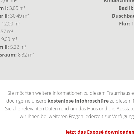
7,06 m²
Kinderzimmer
m I:
3,05 m²
Bad II
 II:
30,49 m²
Duschbad
:
12,00 m²
Flur:
1
,57 m²
9,00 m²
m II:
5,22 m²
ssraum:
8,32 m²
Sie möchten weitere Informationen zu diesem Traumhaus er
doch gerne unsere
kostenlose Infobroschüre
zu diesem M
Sie alle relevanten Daten rund um das Haus und die Ausstatu
wir Ihnen bei weiteren Fragen jederzeit zur Verfügung
Jetzt das Exposé downloaden