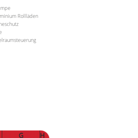
pumpe
uminium Rollläden
meschutz
e
elraumsteuerung