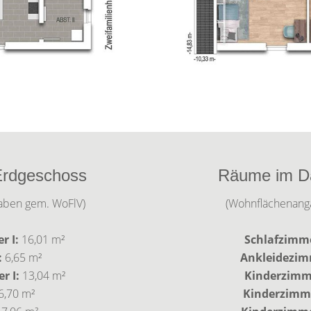
rdgeschoss
Räume im D
aben gem. WoFlV)
(Wohnflächenang
 I:
16,01 m²
Schlafzimme
:
6,65 m²
Ankleidezimm
r I:
13,04 m²
Kinderzimme
6,70 m²
Kinderzimme