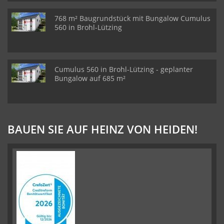
768 m² Baugrundstück mit Bungalow Cumulus
560 in Brohl-Lützing
Cumulus 560 in Brohl-Lützing - geplanter
Bungalow auf 685 m²
BAUEN SIE AUF HEINZ VON HEIDEN!