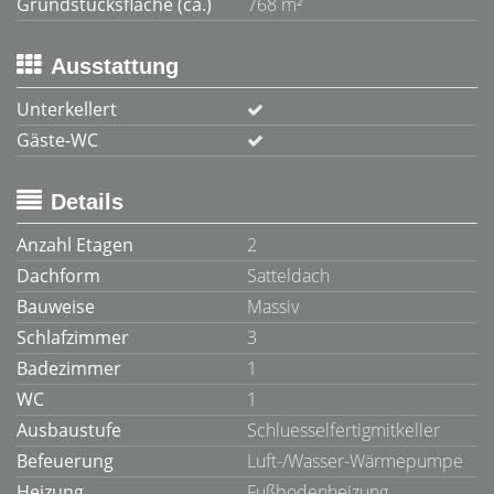
Grundstücksfläche (ca.)
768 m²
Ausstattung
Unterkellert
Gäste-WC
Details
Anzahl Etagen
2
Dachform
Satteldach
Bauweise
Massiv
Schlafzimmer
3
Badezimmer
1
WC
1
Ausbaustufe
Schluesselfertigmitkeller
Befeuerung
Luft-/Wasser-Wärmepumpe
Heizung
Fußbodenheizung