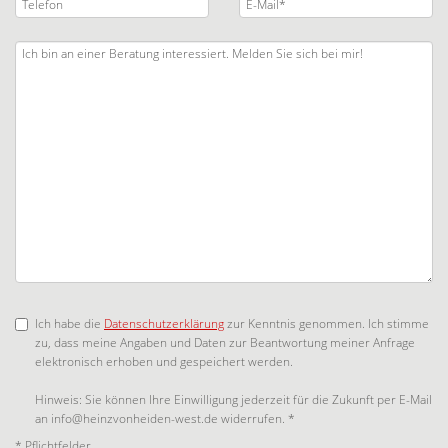
Ich habe die
Datenschutzerklärung
zur Kenntnis genommen. Ich stimme
zu, dass meine Angaben und Daten zur Beantwortung meiner Anfrage
elektronisch erhoben und gespeichert werden.
Hinweis: Sie können Ihre Einwilligung jederzeit für die Zukunft per E-Mail
an info@heinzvonheiden-west.de widerrufen. *
* Pflichtfelder