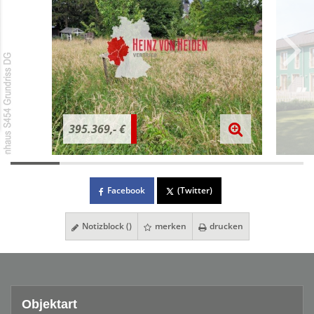
395.369,- €
Facebook
(Twitter)
Notizblock (
)
merken
drucken
Objektart