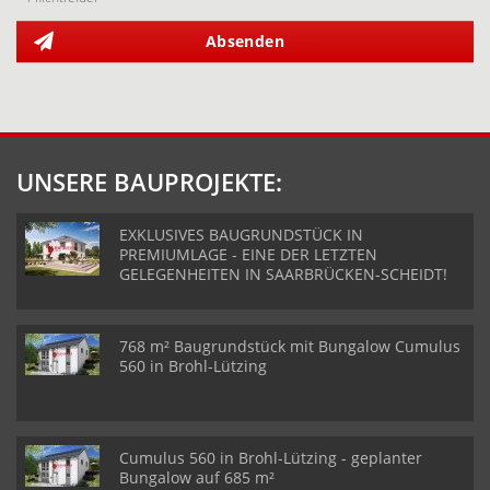
Absenden
UNSERE BAUPROJEKTE:
EXKLUSIVES BAUGRUNDSTÜCK IN
PREMIUMLAGE - EINE DER LETZTEN
GELEGENHEITEN IN SAARBRÜCKEN-SCHEIDT!
768 m² Baugrundstück mit Bungalow Cumulus
560 in Brohl-Lützing
Cumulus 560 in Brohl-Lützing - geplanter
Bungalow auf 685 m²