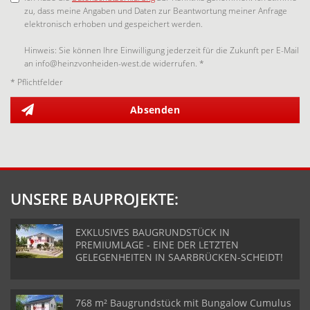
zu, dass meine Angaben und Daten zur Beantwortung meiner Anfrage
elektronisch erhoben und gespeichert werden.
Hinweis: Sie können Ihre Einwilligung jederzeit für die Zukunft per E-Mail
an info@heinzvonheiden-west.de widerrufen. *
* Pflichtfelder
Absenden
UNSERE BAUPROJEKTE:
EXKLUSIVES BAUGRUNDSTÜCK IN
PREMIUMLAGE - EINE DER LETZTEN
GELEGENHEITEN IN SAARBRÜCKEN-SCHEIDT!
768 m² Baugrundstück mit Bungalow Cumulus