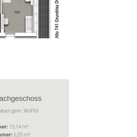
achgeschoss
aben gem. WoFlV)
er:
15,14 m²
mmer:
6,55 m²