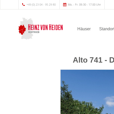
+49 (0) 23 04 - 95 29 80
Mo. - Fr. 09.30 - 17.00 Uhr
Häuser
Standor
Alto 741 - 