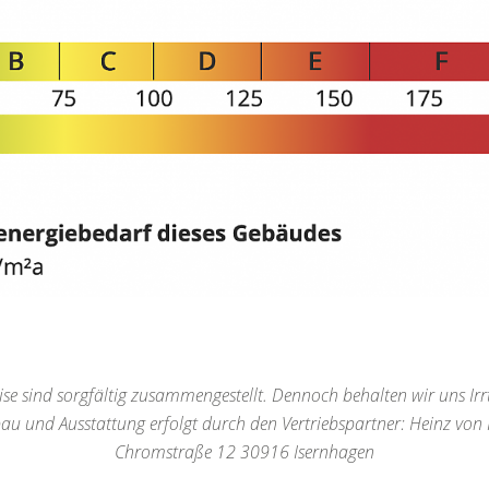
se sind sorgfältig zusammengestellt. Dennoch behalten wir uns Irr
bau und Ausstattung erfolgt durch den Vertriebspartner: Heinz v
Chromstraße 12 30916 Isernhagen