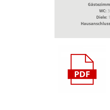
Gästezimm
WC:
3
Diele:
1
Hausanschlus