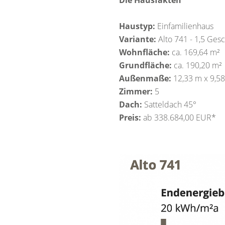
Die Hausfakten
Haustyp:
Einfamilienhaus
Variante:
Alto 741 - 1,5 Ges
Wohnfläche:
ca. 169,64 m²
Grundfläche:
ca. 190,20 m²
Außenmaße:
12,33 m x 9,5
Zimmer:
5
Dach:
Satteldach 45°
Preis:
ab 338.684,00 EUR*