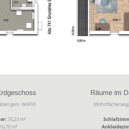
rdgeschoss
Räume im D
aben gem. WoFlV)
(Wohnflächenang
er:
35,23 m²
Schlafzimm
16,70 m²
Ankleidezi