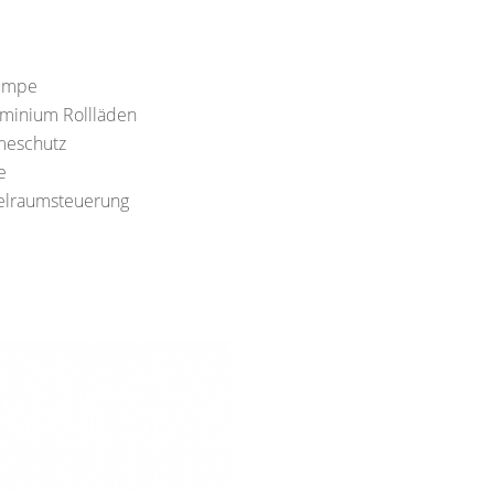
pumpe
uminium Rollläden
meschutz
e
elraumsteuerung