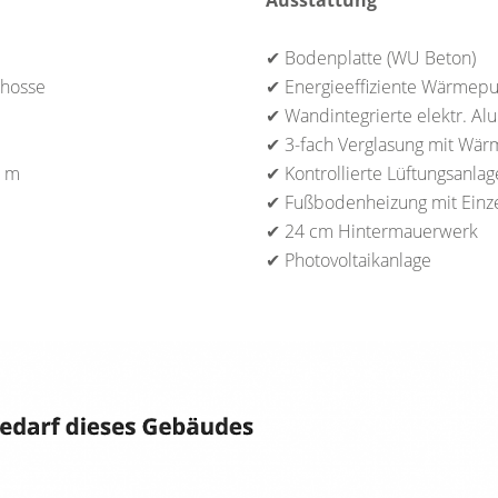
Ausstattung
✔ Bodenplatte (WU Beton)
chosse
✔ Energieeffiziente Wärme
✔ Wandintegrierte elektr. Al
✔ 3-fach Verglasung mit Wär
8 m
✔ Kontrollierte Lüftungsanlag
✔ Fußbodenheizung mit Einz
✔ 24 cm Hintermauerwerk
✔ Photovoltaikanlage