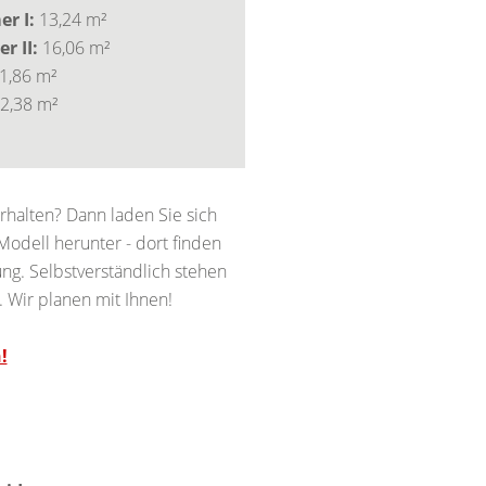
r I:
13,24 m²
r II:
16,06 m²
1,86 m²
2,38 m²
halten? Dann laden Sie sich
odell herunter - dort finden
ng. Selbstverständlich stehen
. Wir planen mit Ihnen!
!