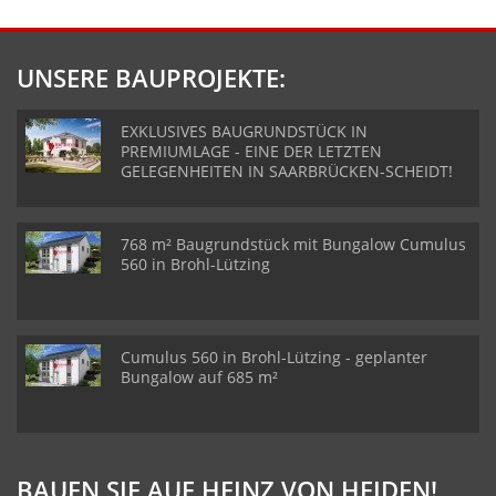
UNSERE BAUPROJEKTE:
EXKLUSIVES BAUGRUNDSTÜCK IN
PREMIUMLAGE - EINE DER LETZTEN
GELEGENHEITEN IN SAARBRÜCKEN-SCHEIDT!
768 m² Baugrundstück mit Bungalow Cumulus
560 in Brohl-Lützing
Cumulus 560 in Brohl-Lützing - geplanter
Bungalow auf 685 m²
BAUEN SIE AUF HEINZ VON HEIDEN!