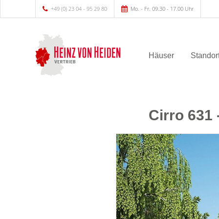
+49 (0) 23 04 - 95 29 80
Mo. - Fr. 09.30 - 17.00 Uhr
Häuser
Standor
Cirro 631