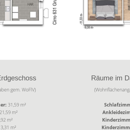
rdgeschoss
Räume im D
aben gem. WoFlV)
(Wohnflächenang
er:
31,59 m²
Schlafzimm
21,59 m²
Ankleidezi
,92 m²
Kinderzimm
13,31 m²
Kinderzimme