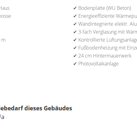
Haus
✔ Bodenplatte (WU Beton)
hosse
✔ Energieeffiziente Wärme
✔ Wandintegrierte elektr. Al
✔ 3-fach Verglasung mit Wär
3 m
✔ Kontrollierte Lüftungsanlag
✔ Fußbodenheizung mit Einz
✔ 24 cm Hintermauerwerk
✔ Photovoltaikanlage