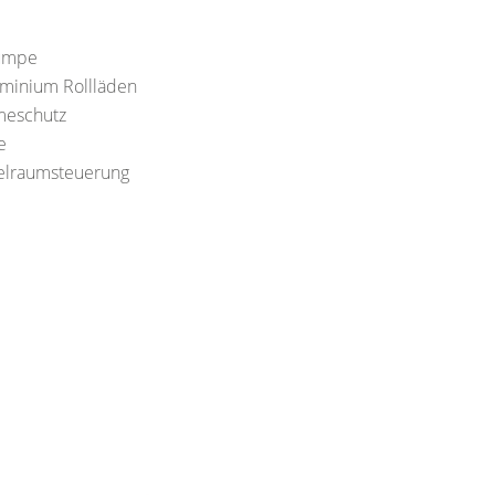
pumpe
uminium Rollläden
meschutz
e
elraumsteuerung