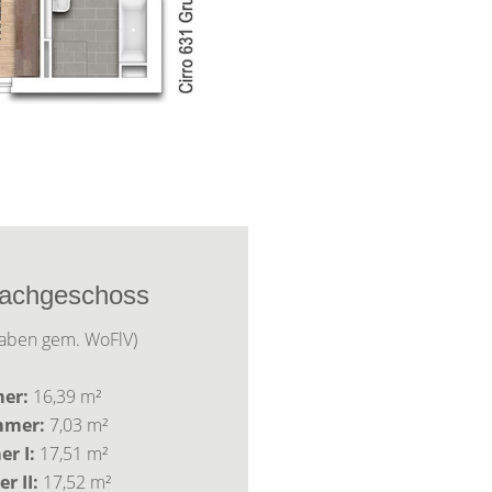
achgeschoss
aben gem. WoFlV)
er:
16,39 m²
mmer:
7,03 m²
er I:
17,51 m²
r II:
17,52 m²