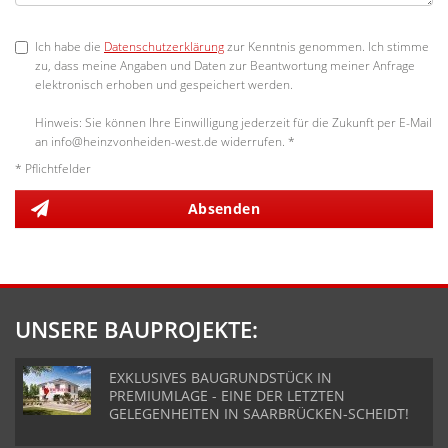
Ich habe die
Datenschutzerklärung
zur Kenntnis genommen. Ich stimme
zu, dass meine Angaben und Daten zur Beantwortung meiner Anfrage
elektronisch erhoben und gespeichert werden.
Hinweis: Sie können Ihre Einwilligung jederzeit für die Zukunft per E-Mail
an info@heinzvonheiden-west.de widerrufen. *
* Pflichtfelder
Absenden
UNSERE BAUPROJEKTE:
EXKLUSIVES BAUGRUNDSTÜCK IN
PREMIUMLAGE - EINE DER LETZTEN
GELEGENHEITEN IN SAARBRÜCKEN-SCHEIDT!