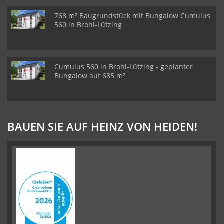
768 m² Baugrundstück mit Bungalow Cumulus
560 in Brohl-Lützing
Cumulus 560 in Brohl-Lützing - geplanter
Bungalow auf 685 m²
BAUEN SIE AUF HEINZ VON HEIDEN!