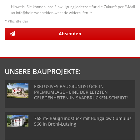
Hinweis: Sie können Ihre Einwilligung jederzeit für die Zukunft per E-Mail
an info@heinzvonheiden-west.de widerrufen. *
* Pflichtfelder
Absenden
UNSERE BAUPROJEKTE:
EXKLUSIVES BAUGRUNDSTÜCK IN
PREMIUMLAGE - EINE DER LETZTEN
GELEGENHEITEN IN SAARBRÜCKEN-SCHEIDT!
768 m² Baugrundstück mit Bungalow Cumulus
560 in Brohl-Lützing