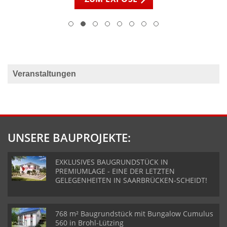
Veranstaltungen
UNSERE BAUPROJEKTE:
EXKLUSIVES BAUGRUNDSTÜCK IN
PREMIUMLAGE - EINE DER LETZTEN
GELEGENHEITEN IN SAARBRÜCKEN-SCHEIDT!
768 m² Baugrundstück mit Bungalow Cumulus
560 in Brohl-Lützing