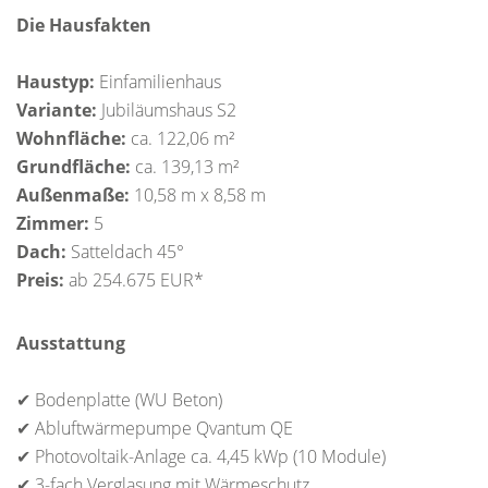
Die Hausfakten
Haustyp:
Einfamilienhaus
Variante:
Jubiläumshaus S2
Wohnfläche:
ca. 122,06 m²
Grundfläche:
ca. 139,13 m²
Außenmaße:
10,58 m x 8,58 m
Zimmer:
5
Dach:
Satteldach 45°
Preis:
ab 254.675 EUR*
Ausstattung
✔ Bodenplatte (WU Beton)
✔ Abluftwärmepumpe Qvantum QE
✔ Photovoltaik-Anlage ca. 4,45 kWp (10 Module)
✔ 3-fach Verglasung mit Wärmeschutz