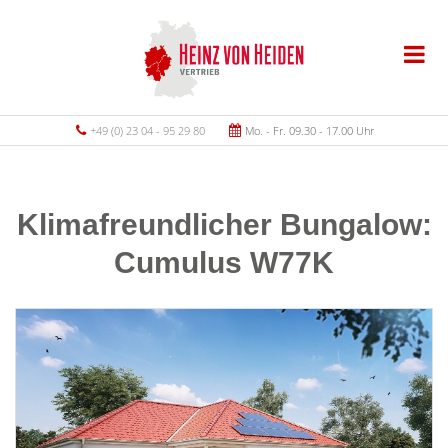
+49 (0) 23 04 - 95 29 80
Mo. - Fr. 09.30 - 17.00 Uhr
Klimafreundlicher Bungalow:
Cumulus W77K