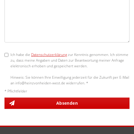
Ich habe die
Datenschutzerklärung
zur Kenntnis genommen. Ich stimme
zu, dass meine Angaben und Daten zur Beantwortung meiner Anfrage
elektronisch erhoben und gespeichert werden.
Hinweis: Sie können Ihre Einwilligung jederzeit für die Zukunft per E-Mail
an info@heinzvonheiden-west.de widerrufen. *
* Pflichtfelder
Absenden