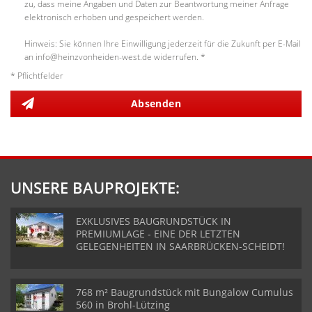
zu, dass meine Angaben und Daten zur Beantwortung meiner Anfrage
elektronisch erhoben und gespeichert werden.
Hinweis: Sie können Ihre Einwilligung jederzeit für die Zukunft per E-Mail
an info@heinzvonheiden-west.de widerrufen. *
* Pflichtfelder
Absenden
UNSERE BAUPROJEKTE:
EXKLUSIVES BAUGRUNDSTÜCK IN
PREMIUMLAGE - EINE DER LETZTEN
GELEGENHEITEN IN SAARBRÜCKEN-SCHEIDT!
768 m² Baugrundstück mit Bungalow Cumulus
560 in Brohl-Lützing