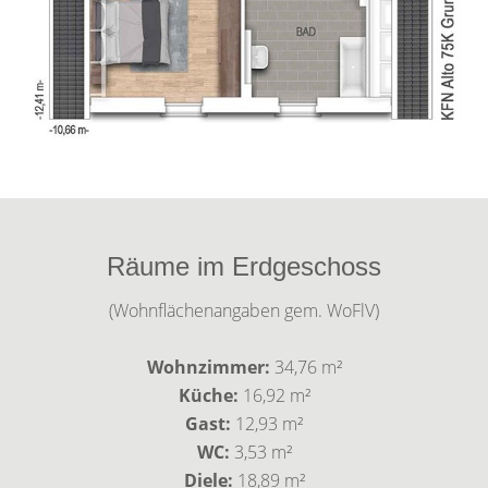
Räume im Erdgeschoss
(Wohnflächenangaben gem. WoFlV)
Wohnzimmer:
34,76 m²
Küche:
16,92 m²
Gast:
12,93 m²
WC:
3,53 m²
Diele:
18,89 m²