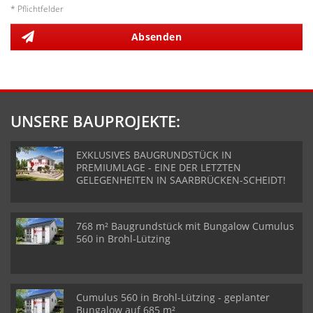
* Pflichtfelder
Absenden
UNSERE BAUPROJEKTE:
EXKLUSIVES BAUGRUNDSTÜCK IN
PREMIUMLAGE - EINE DER LETZTEN
GELEGENHEITEN IN SAARBRÜCKEN-SCHEIDT!
768 m² Baugrundstück mit Bungalow Cumulus
560 in Brohl-Lützing
Cumulus 560 in Brohl-Lützing - geplanter
Bungalow auf 685 m²