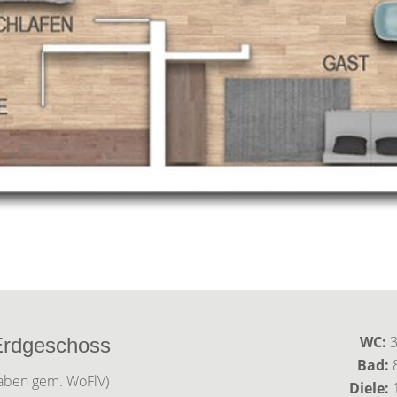
WC:
3
rdgeschoss
Bad:
8
aben gem. WoFlV)
Diele: