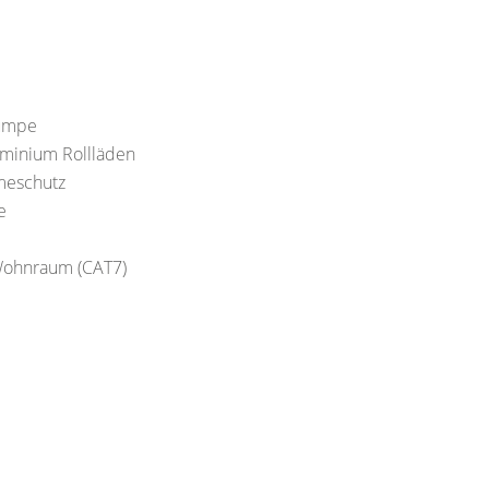
pumpe
uminium Rollläden
meschutz
e
Wohnraum (CAT7)