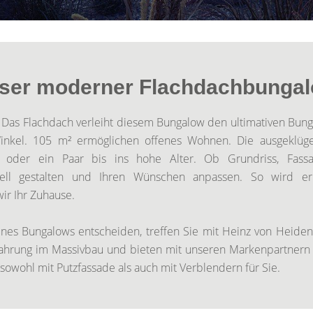
nser moderner Flachdachbunga
. Das Flachdach verleiht diesem Bungalow den ultimativen Bun
Winkel. 105 m² ermöglichen offenes Wohnen. Die ausgeklüge
s oder ein Paar bis ins hohe Alter. Ob Grundriss, Fas
uell gestalten und Ihren Wünschen anpassen. So wird e
ir Ihr Zuhause.
nes Bungalows entscheiden, treffen Sie mit Heinz von Heiden
fahrung im Massivbau und bieten mit unseren Markenpartnern 
sowohl mit Putzfassade als auch mit Verblendern für Sie.