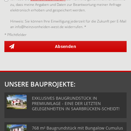
zu, dass meine Angaben und Daten zur Beantwortung meiner Anfrage
elektronisch erhoben und gespeichert werden.
Hinweis: Sie können Ihre Einwilligung jederzeit für die Zukunft per E-Mail
an info@heinzvonheiden-west.de widerrufen. *
* Pflichtfelder
Absenden
UNSERE BAUPROJEKTE:
EXKLUSIVES BAUGRUNDSTÜCK IN
PREMIUMLAGE - EINE DER LETZTEN
GELEGENHEITEN IN SAARBRÜCKEN-SCHEIDT!
768 m² Baugrundstück mit Bungalow Cumulus