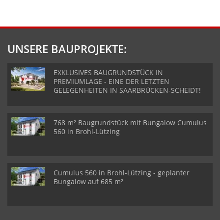
UNSERE BAUPROJEKTE:
EXKLUSIVES BAUGRUNDSTÜCK IN
PREMIUMLAGE - EINE DER LETZTEN
GELEGENHEITEN IN SAARBRÜCKEN-SCHEIDT!
768 m² Baugrundstück mit Bungalow Cumulus
560 in Brohl-Lützing
Cumulus 560 in Brohl-Lützing - geplanter
Bungalow auf 685 m²